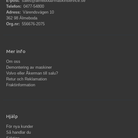
E-post:
sales@almeboda-maskinservice.se
Telefon:
0477-54800
Adress:
Värendsvägen 10
362 98 Älmeboda
Org.nr:
556676-2075
Mer info
Om oss
Demontering av maskiner
Volvo eller Åkerman till salu?
Retur och Reklamation
Fraktinformation
Hjälp
För nya kunder
Så handlar du