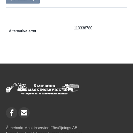
110338780
Alternativa artnr
Älmeboda Maskinservice Försäljnings AB