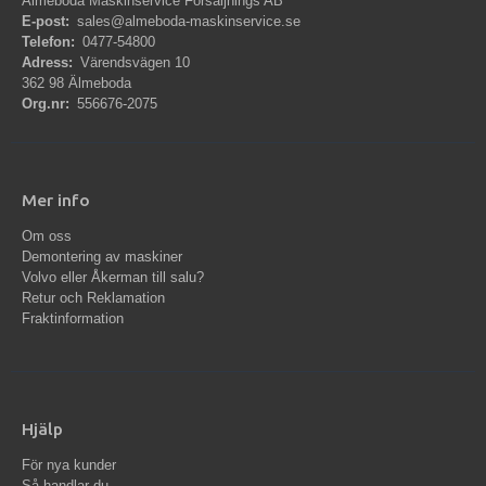
Älmeboda Maskinservice Försäljnings AB
E-post:
sales@almeboda-maskinservice.se
Telefon:
0477-54800
Adress:
Värendsvägen 10
362 98 Älmeboda
Org.nr:
556676-2075
Mer info
Om oss
Demontering av maskiner
Volvo eller Åkerman till salu?
Retur och Reklamation
Fraktinformation
Hjälp
För nya kunder
Så handlar du