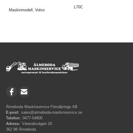
L70C
Maskinmodell, Volvo
Älmeboda Maskinservice Försäljnings AB
E-post:
sales@almeboda-maskinservice.se
Telefon:
0477-54800
Adress:
Värendsvägen 10
362 98 Älmeboda