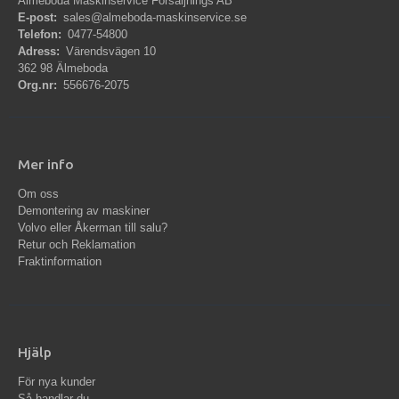
Älmeboda Maskinservice Försäljnings AB
E-post:
sales@almeboda-maskinservice.se
Telefon:
0477-54800
Adress:
Värendsvägen 10
362 98 Älmeboda
Org.nr:
556676-2075
Mer info
Om oss
Demontering av maskiner
Volvo eller Åkerman till salu?
Retur och Reklamation
Fraktinformation
Hjälp
För nya kunder
Så handlar du