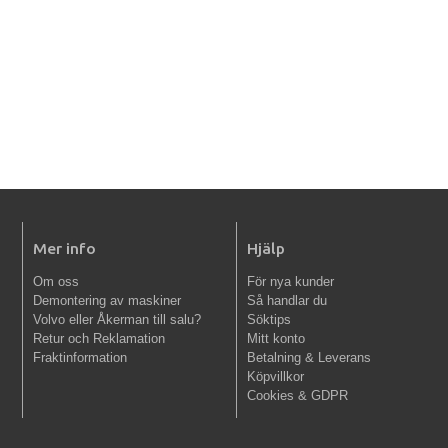
Mer info
Hjälp
Om oss
För nya kunder
Demontering av maskiner
Så handlar du
Volvo eller Åkerman till salu?
Söktips
Retur och Reklamation
Mitt konto
Fraktinformation
Betalning & Leverans
Köpvillkor
Cookies & GDPR