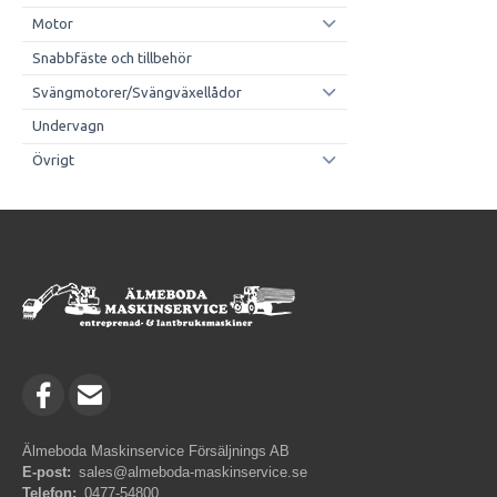
Motor
Snabbfäste och tillbehör
Svängmotorer/Svängväxellådor
Undervagn
Övrigt
Älmeboda Maskinservice Försäljnings AB
E-post:
sales@almeboda-maskinservice.se
Telefon:
0477-54800