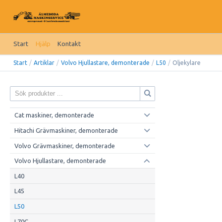
Start
Hjälp
Kontakt
Start
/
Artiklar
/
Volvo Hjullastare, demonterade
/
L50
/
Oljekylare
Cat maskiner, demonterade
Hitachi Grävmaskiner, demonterade
Volvo Grävmaskiner, demonterade
Volvo Hjullastare, demonterade
L40
L45
L50
L70C