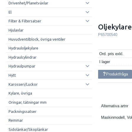
Drivenhet/Planetväxlar
El
Filter & Filtersatser
Oljekylare
Hjulaxlar
P65700540
Huvudventilblock, övriga ventiler
Hydrauloljekylare
Ord. pris exkl.
Hydraulcylindrar
I lager
Hydraulpumpar
Produktfråga
Hytt
Karosseri/Luckor
Kylare, övriga
Oringar, tätningar mm
Alternativa artnr
Packningssatser
Maskinmodell, Vo
Remmar
Sidolänkar/Skoplänkar