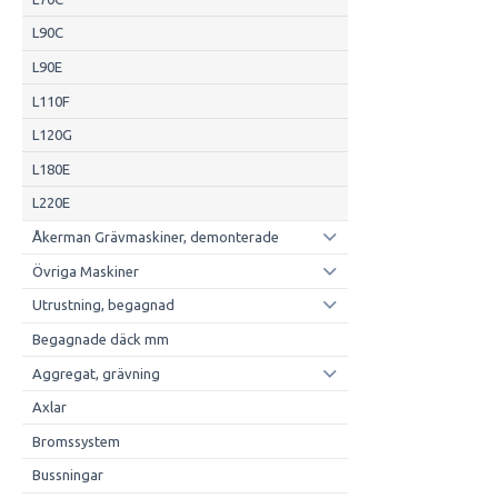
L90C
L90E
L110F
L120G
L180E
L220E
Åkerman Grävmaskiner, demonterade
Övriga Maskiner
Utrustning, begagnad
Begagnade däck mm
Aggregat, grävning
Axlar
Bromssystem
Bussningar