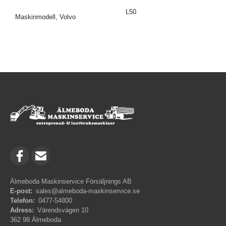
L50
Maskinmodell, Volvo
Älmeboda Maskinservice Försäljnings AB
E-post:
sales@almeboda-maskinservice.se
Telefon:
0477-54800
Adress:
Värendsvägen 10
362 98 Älmeboda