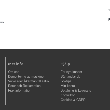
1
lvo
Mer info
Hjälp
Om oss
För nya kunder
Demontering av maskiner
Så handlar du
Volvo eller Åkerman till salu?
Söktips
Retur och Reklamation
Mitt konto
Fraktinformation
Betalning & Leverans
Köpvillkor
Cookies & GDPR