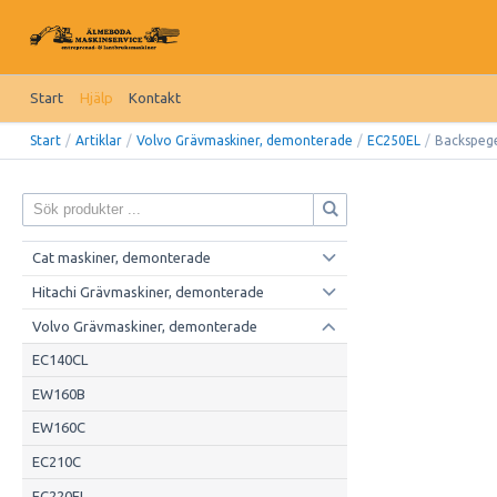
Start
Hjälp
Kontakt
Start
/
Artiklar
/
Volvo Grävmaskiner, demonterade
/
EC250EL
/
Backspeg
Cat maskiner, demonterade
Hitachi Grävmaskiner, demonterade
Volvo Grävmaskiner, demonterade
EC140CL
EW160B
EW160C
EC210C
EC220EL