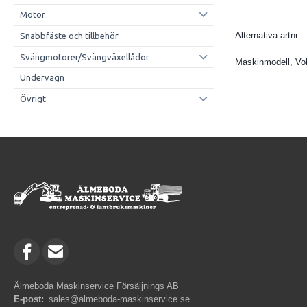
Motor
Alternativa artnr
Snabbfäste och tillbehör
Svängmotorer/Svängväxellådor
Maskinmodell, Vo
Undervagn
Övrigt
Älmeboda Maskinservice Försäljnings AB
E-post:
sales@almeboda-maskinservice.se