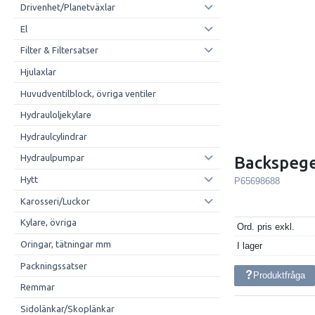
Drivenhet/Planetväxlar
El
Filter & Filtersatser
Hjulaxlar
Huvudventilblock, övriga ventiler
Hydrauloljekylare
Hydraulcylindrar
Hydraulpumpar
Backspege
Hytt
P65698688
Karosseri/Luckor
Kylare, övriga
Ord. pris exkl.
Oringar, tätningar mm
I lager
Packningssatser
Produktfråga
Remmar
Sidolänkar/Skoplänkar