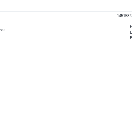
1451582
E
lvo