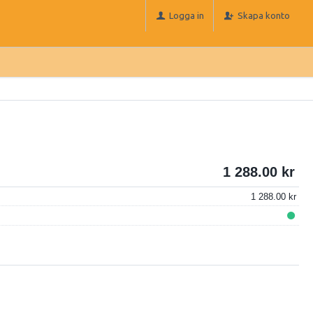
Logga in
Skapa konto
1 288.00
1 288.00