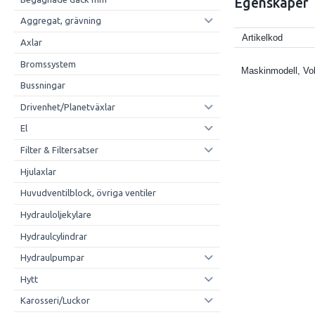
Egenskaper
Aggregat, grävning
Artikelkod
Axlar
Bromssystem
Maskinmodell, Vo
Bussningar
Drivenhet/Planetväxlar
El
Filter & Filtersatser
Hjulaxlar
Huvudventilblock, övriga ventiler
Hydrauloljekylare
Hydraulcylindrar
Hydraulpumpar
Hytt
Karosseri/Luckor