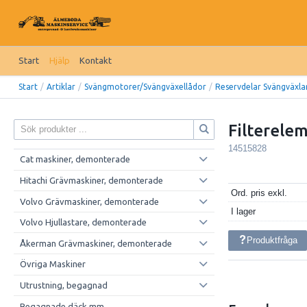
Start
Hjälp
Kontakt
Start
/
Artiklar
/
Svängmotorer/Svängväxellådor
/
Reservdelar Svängväxla
Filterele
14515828
Cat maskiner, demonterade
Hitachi Grävmaskiner, demonterade
Ord. pris exkl.
Volvo Grävmaskiner, demonterade
I lager
Volvo Hjullastare, demonterade
Produktfråga
Åkerman Grävmaskiner, demonterade
Övriga Maskiner
Utrustning, begagnad
Begagnade däck mm