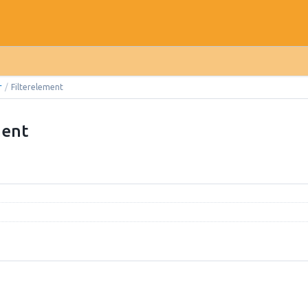
r
/
Filterelement
ment