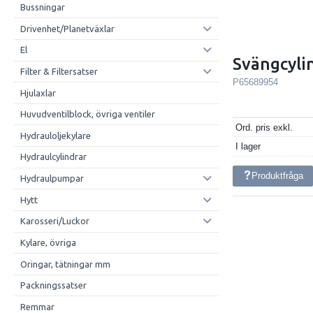
Bussningar
Drivenhet/Planetväxlar
El
Svängcyli
Filter & Filtersatser
P65689954
Hjulaxlar
Huvudventilblock, övriga ventiler
Ord. pris exkl.
Hydrauloljekylare
I lager
Hydraulcylindrar
Produktfråga
Hydraulpumpar
Hytt
Karosseri/Luckor
Kylare, övriga
Oringar, tätningar mm
Packningssatser
Remmar