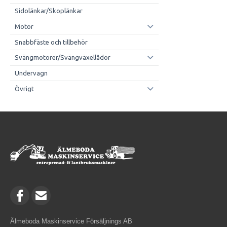
Sidolänkar/Skoplänkar
Motor
Snabbfäste och tillbehör
Svängmotorer/Svängväxellådor
Undervagn
Övrigt
Älmeboda Maskinservice Försäljnings AB