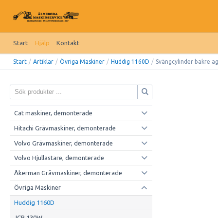
Start
Hjälp
Kontakt
Start
/
Artiklar
/
Övriga Maskiner
/
Huddig 1160D
/
Svängcylinder bakre a
Cat maskiner, demonterade
Hitachi Grävmaskiner, demonterade
Volvo Grävmaskiner, demonterade
Volvo Hjullastare, demonterade
Åkerman Grävmaskiner, demonterade
Övriga Maskiner
Huddig 1160D
JCB 130W