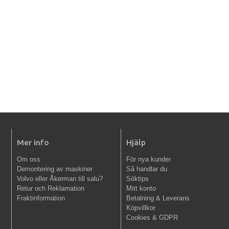
Mer info
Hjälp
Om oss
För nya kunder
Demontering av maskiner
Så handlar du
Volvo eller Åkerman till salu?
Söktips
Retur och Reklamation
Mitt konto
Fraktinformation
Betalning & Leverans
Köpvillkor
Cookies & GDPR