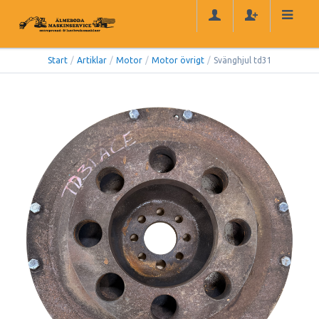
Start
/
Artiklar
/
Motor
/
Motor övrigt
/
Svänghjul td31