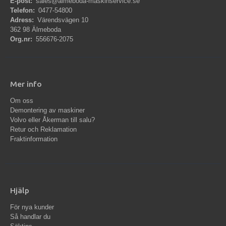
E-post:
sales@almeboda-maskinservice.se
Telefon:
0477-54800
Adress:
Värendsvägen 10
362 98 Älmeboda
Org.nr:
556676-2075
Mer info
Om oss
Demontering av maskiner
Volvo eller Åkerman till salu?
Retur och Reklamation
Fraktinformation
Hjälp
För nya kunder
Så handlar du