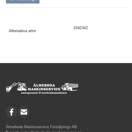
1542342
Alternativa artnr
Älmeboda Maskinservice Försäljnings AB