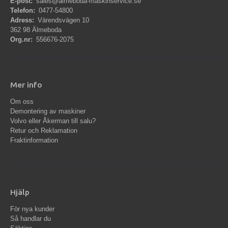
E-post:
sales@almeboda-maskinservice.se
Telefon:
0477-54800
Adress:
Värendsvägen 10
362 98 Älmeboda
Org.nr:
556676-2075
Mer info
Om oss
Demontering av maskiner
Volvo eller Åkerman till salu?
Retur och Reklamation
Fraktinformation
Hjälp
För nya kunder
Så handlar du