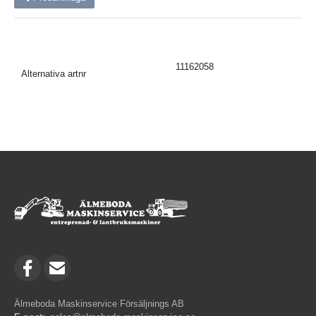
11162058
Alternativa artnr
Älmeboda Maskinservice Försäljnings AB