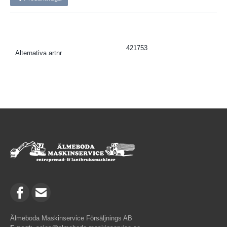
421753
Alternativa artnr
Älmeboda Maskinservice Försäljnings AB