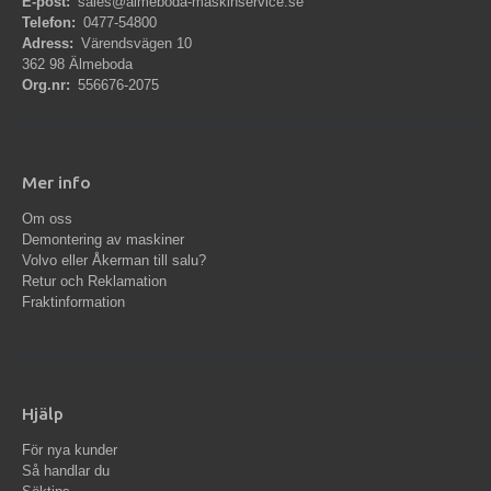
E-post:
sales@almeboda-maskinservice.se
Telefon:
0477-54800
Adress:
Värendsvägen 10
362 98 Älmeboda
Org.nr:
556676-2075
Mer info
Om oss
Demontering av maskiner
Volvo eller Åkerman till salu?
Retur och Reklamation
Fraktinformation
Hjälp
För nya kunder
Så handlar du