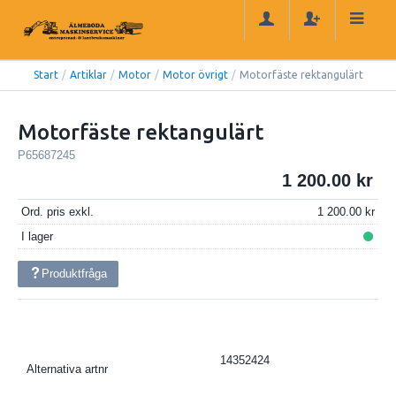
Start
/
Artiklar
/
Motor
/
Motor övrigt
/
Motorfäste rektangulärt
Motorfäste rektangulärt
P65687245
1 200.00
Ord. pris exkl.
1 200.00
I lager
Produktfråga
14352424
Alternativa artnr