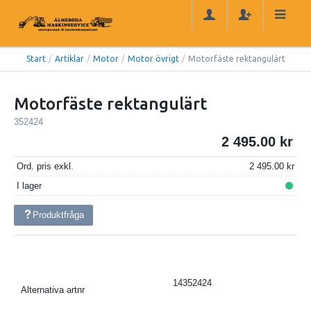
Start
/
Artiklar
/
Motor
/
Motor övrigt
/
Motorfäste rektangulärt
Motorfäste rektangulärt
352424
2 495.00
Ord. pris exkl.
2 495.00
I lager
Produktfråga
14352424
Alternativa artnr