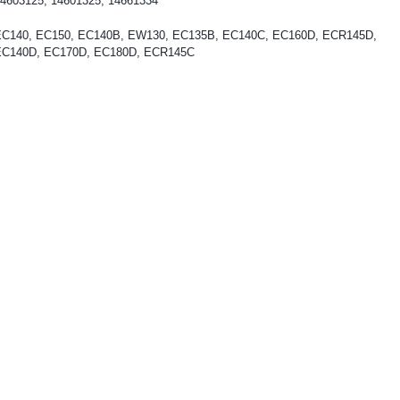
4603125, 14601325, 14661334
EC140, EC150, EC140B, EW130, EC135B, EC140C, EC160D, ECR145D,
EC140D, EC170D, EC180D, ECR145C