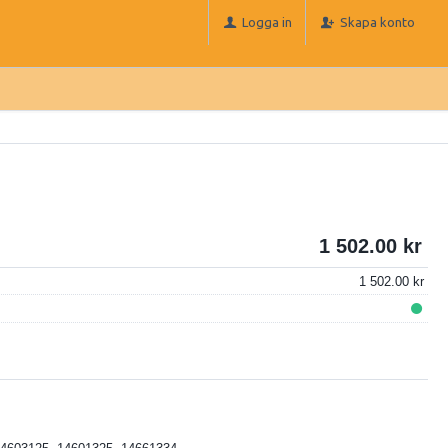
Logga in
Skapa konto
1 502.00
1 502.00