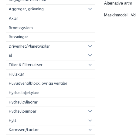
Alternativa artnr
Aggregat, grävning
Maskinmodell, Vo
Axlar
Bromssystem
Bussningar
Drivenhet/Planetväxlar
El
Filter & Filtersatser
Hjulaxlar
Huvudventilblock, övriga ventiler
Hydrauloljekylare
Hydraulcylindrar
Hydraulpumpar
Hytt
Karosseri/Luckor