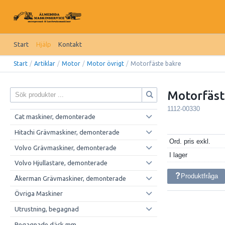
Start
Hjälp
Kontakt
Start
/
Artiklar
/
Motor
/
Motor övrigt
/
Motorfäste bakre
Motorfäst
1112-00330
Cat maskiner, demonterade
Hitachi Grävmaskiner, demonterade
Ord. pris exkl.
Volvo Grävmaskiner, demonterade
I lager
Volvo Hjullastare, demonterade
Produktfråga
Åkerman Grävmaskiner, demonterade
Övriga Maskiner
Utrustning, begagnad
Begagnade däck mm