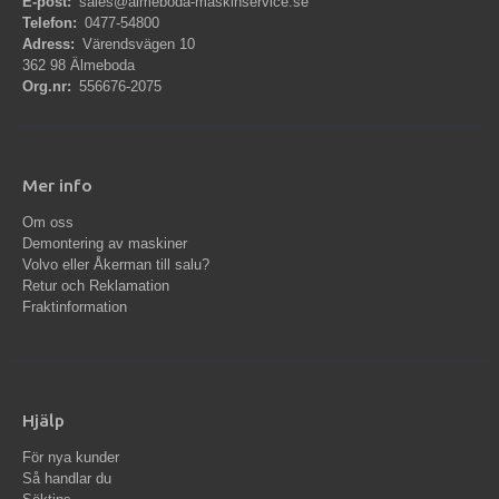
E-post:
sales@almeboda-maskinservice.se
Telefon:
0477-54800
Adress:
Värendsvägen 10
362 98 Älmeboda
Org.nr:
556676-2075
Mer info
Om oss
Demontering av maskiner
Volvo eller Åkerman till salu?
Retur och Reklamation
Fraktinformation
Hjälp
För nya kunder
Så handlar du