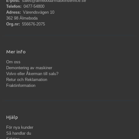
E-post:
sales@almeboda-maskinservice.se
Telefon:
0477-54800
Adress:
Värendsvägen 10
362 98 Älmeboda
Org.nr:
556676-2075
Mer info
Om oss
Demontering av maskiner
Volvo eller Åkerman till salu?
Retur och Reklamation
Fraktinformation
Hjälp
För nya kunder
Så handlar du