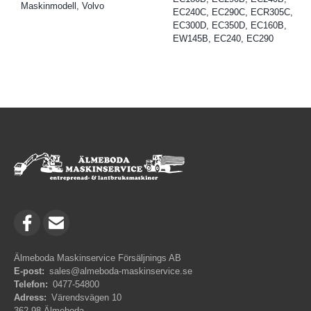
Maskinmodell, Volvo
EC240C, EC290C, ECR305C,
EC300D, EC350D, EC160B,
EW145B, EC240, EC290
Älmeboda Maskinservice Försäljnings AB
E-post:
sales@almeboda-maskinservice.se
Telefon:
0477-54800
Adress:
Värendsvägen 10
362 98 Älmeboda