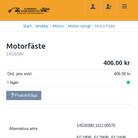
Start
/
Artiklar
/
Motor
/
Motor övrigt
/
Motorfäste
Motorfäste
14528380
406.00
Ord. pris exkl.
406.00
I lager
Produktfråga
14528380,1112-00570
Alternativa artnr
EC180B, EC290B, EC240B,