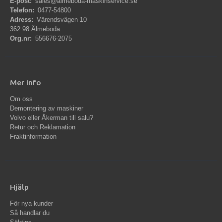
E-post:
sales@almeboda-maskinservice.se
Telefon:
0477-54800
Adress:
Värendsvägen 10
362 98 Älmeboda
Org.nr:
556676-2075
Mer info
Om oss
Demontering av maskiner
Volvo eller Åkerman till salu?
Retur och Reklamation
Fraktinformation
Hjälp
För nya kunder
Så handlar du