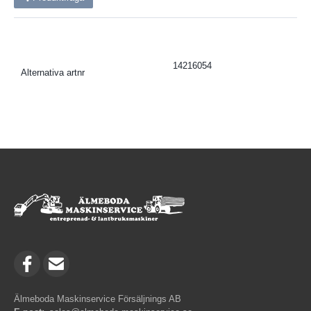
14216054
Alternativa artnr
Älmeboda Maskinservice Försäljnings AB