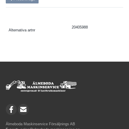
20405988
Alternativa artnr
Älmeboda Maskinservice Försäljnings AB