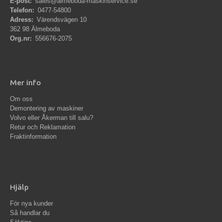
E-post:
sales@almeboda-maskinservice.se
Telefon:
0477-54800
Adress:
Värendsvägen 10
362 98 Älmeboda
Org.nr:
556676-2075
Mer info
Om oss
Demontering av maskiner
Volvo eller Åkerman till salu?
Retur och Reklamation
Fraktinformation
Hjälp
För nya kunder
Så handlar du