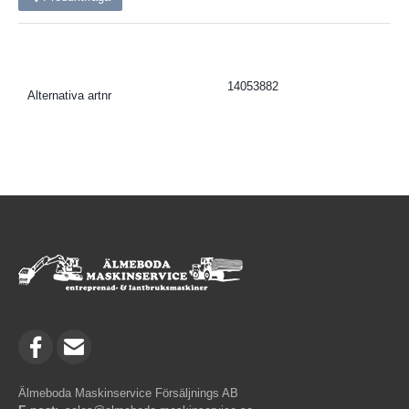
14053882
Alternativa artnr
Älmeboda Maskinservice Försäljnings AB