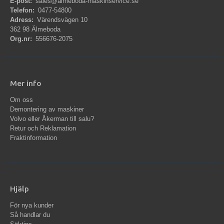
E-post:
sales@almeboda-maskinservice.se
Telefon:
0477-54800
Adress:
Värendsvägen 10
362 98 Älmeboda
Org.nr:
556676-2075
Mer info
Om oss
Demontering av maskiner
Volvo eller Åkerman till salu?
Retur och Reklamation
Fraktinformation
Hjälp
För nya kunder
Så handlar du