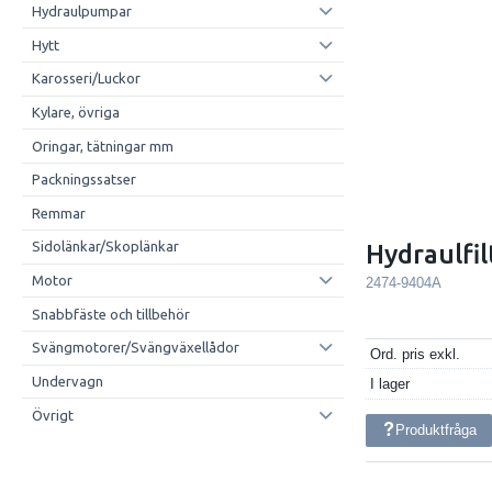
Hydraulpumpar
Hytt
Karosseri/Luckor
Kylare, övriga
Oringar, tätningar mm
Packningssatser
Remmar
Sidolänkar/Skoplänkar
Hydraulfi
Motor
2474-9404A
Snabbfäste och tillbehör
Svängmotorer/Svängväxellådor
Ord. pris exkl.
Undervagn
I lager
Övrigt
Produktfråga