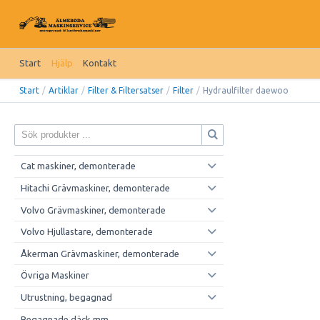
Start
Hjälp
Kontakt
Start
/
Artiklar
/
Filter & Filtersatser
/
Filter
/
Hydraulfilter daewoo
Cat maskiner, demonterade
Hitachi Grävmaskiner, demonterade
Volvo Grävmaskiner, demonterade
Volvo Hjullastare, demonterade
Åkerman Grävmaskiner, demonterade
Övriga Maskiner
Utrustning, begagnad
Begagnade däck mm