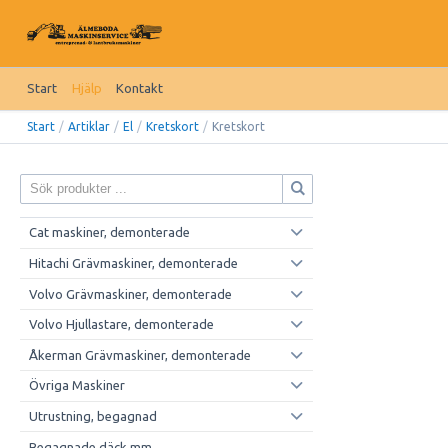
Start
Hjälp
Kontakt
Start
/
Artiklar
/
El
/
Kretskort
/
Kretskort
Cat maskiner, demonterade
Hitachi Grävmaskiner, demonterade
Volvo Grävmaskiner, demonterade
Volvo Hjullastare, demonterade
Åkerman Grävmaskiner, demonterade
Övriga Maskiner
Utrustning, begagnad
Begagnade däck mm