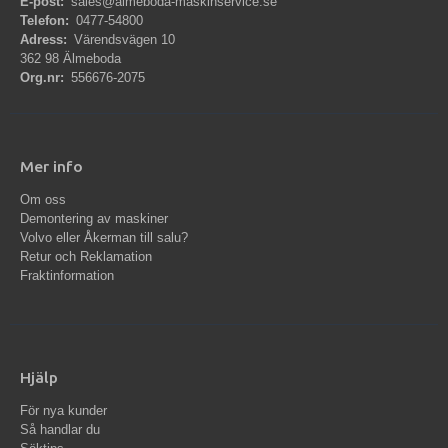
E-post:
sales@almeboda-maskinservice.se
Telefon:
0477-54800
Adress:
Värendsvägen 10
362 98 Älmeboda
Org.nr:
556676-2075
Mer info
Om oss
Demontering av maskiner
Volvo eller Åkerman till salu?
Retur och Reklamation
Fraktinformation
Hjälp
För nya kunder
Så handlar du