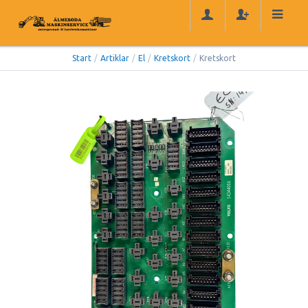
Start
/
Artiklar
/
El
/
Kretskort
/
Kretskort