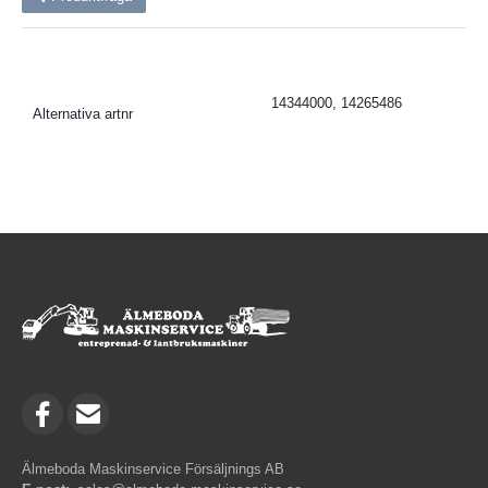
14344000, 14265486
Alternativa artnr
Älmeboda Maskinservice Försäljnings AB