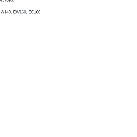
4378967
EW140, EW160, EC160