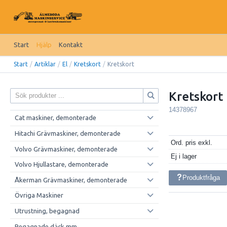
Start
Hjälp
Kontakt
Start
/
Artiklar
/
El
/
Kretskort
/
Kretskort
Kretskort
14378967
Cat maskiner, demonterade
Hitachi Grävmaskiner, demonterade
Ord. pris exkl.
Volvo Grävmaskiner, demonterade
Ej i lager
Volvo Hjullastare, demonterade
Produktfråga
Åkerman Grävmaskiner, demonterade
Övriga Maskiner
Utrustning, begagnad
Begagnade däck mm