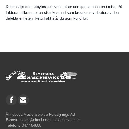
Delen säljs som utbytes och vi emotser den gamla enheten i retur. På
fakturan tillkommer en stomkostnad som krediteras vid retur av den
defekta enheten. Returfrakt står du som kund för.
Älmeboda Maskinservice Försäljnings AB
E-post:
sales@almeboda-maskinservice.se
Telefon:
0477-54800