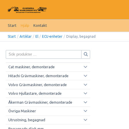
Start
Hjälp
Kontakt
Start
/
Artiklar
/
El
/
ECU-enheter
/
Display, begagnad
Cat maskiner, demonterade
Hitachi Grävmaskiner, demonterade
Volvo Grävmaskiner, demonterade
Volvo Hjullastare, demonterade
Åkerman Grävmaskiner, demonterade
Övriga Maskiner
Utrustning, begagnad
Begagnade däck mm