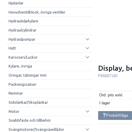
Hjulaxlar
Huvudventilblock, övriga ventiler
Hydrauloljekylare
Hydraulcylindrar
Hydraulpumpar
Hytt
Karosseri/Luckor
Kylare, övriga
Display, 
Oringar, tätningar mm
P65687140
Packningssatser
Remmar
Ord. pris exkl.
Sidolänkar/Skoplänkar
I lager
Motor
Produktfråga
Snabbfäste och tillbehör
Svängmotorer/Svängväxellådor