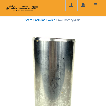
Start
/
Artiklar
/
Axlar
/
Axel bomcyl/ram