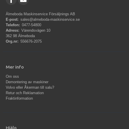
Älmeboda Maskinservice Försäljnings AB
E-post:
sales@almeboda-maskinservice.se
Telefon:
0477-54800
Adress:
Värendsvägen 10
362 98 Älmeboda
Org.nr:
556676-2075
Mer info
Om oss
Demontering av maskiner
Volvo eller Åkerman till salu?
Retur och Reklamation
Fraktinformation
Hjälp