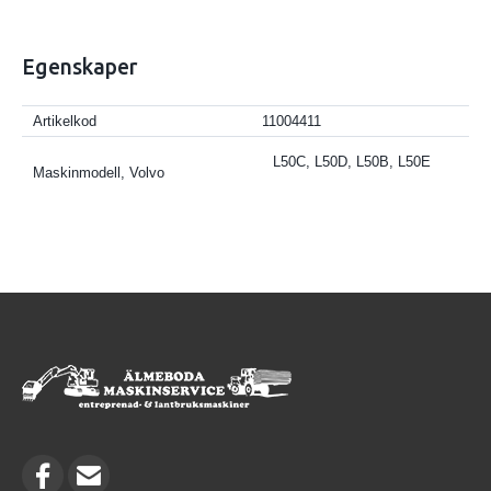
Egenskaper
Artikelkod
11004411
L50C, L50D, L50B, L50E
Maskinmodell, Volvo