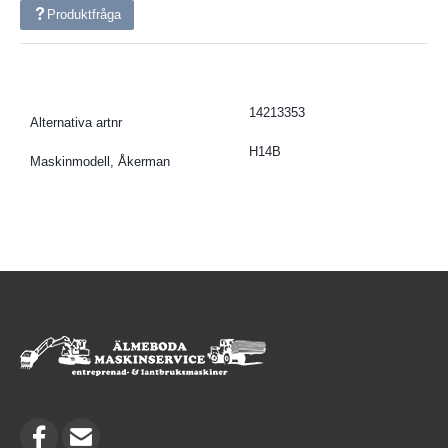
Produktfråga
14213353
Alternativa artnr
H14B
Maskinmodell, Åkerman