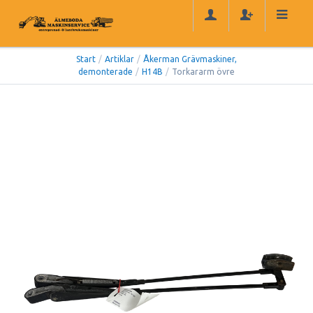
Start
/
Artiklar
/
Åkerman Grävmaskiner,
demonterade
/
H14B
/
Torkararm övre