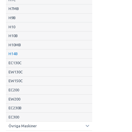
H7MB
H9B
H10
H10B
H10MB
H14B
EC130C
EW130C
EW150C
EC200
EW200
EC230B
EC300
Övriga Maskiner