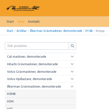
Start
Hjälp
Kontakt
Start
/
Artiklar
/
Åkerman Grävmaskiner, demonterade
/
H14B
/
Knopp
Cat maskiner, demonterade
Hitachi Grävmaskiner, demonterade
Volvo Grävmaskiner, demonterade
Volvo Hjullastare, demonterade
Åkerman Grävmaskiner, demonterade
H3MB
H5M
H7C