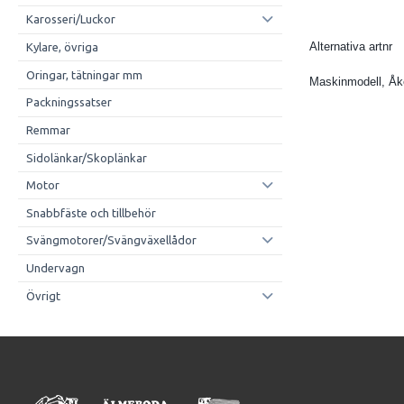
Karosseri/Luckor
Alternativa artnr
Kylare, övriga
Oringar, tätningar mm
Maskinmodell, Å
Packningssatser
Remmar
Sidolänkar/Skoplänkar
Motor
Snabbfäste och tillbehör
Svängmotorer/Svängväxellådor
Undervagn
Övrigt