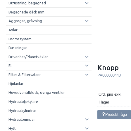
Utrustning, begagnad
Begagnade däck mm
Aggregat, grävning
Axlar
Bromssystem
Bussningar
Drivenhet/Planetväxlar
El
Knopp
Filter & Filtersatser
PA000003440
Hjulaxlar
Huvudventilblock, övriga ventiler
Ord. pris exkl.
Hydrauloljekylare
I lager
Hydraulcylindrar
Produktfråga
Hydraulpumpar
Hytt