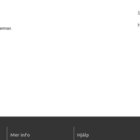
1
kerman
Mer info
Hjälp