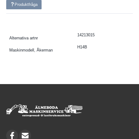
Produktfråga
14213015
Alternativa artnr
H14B
Maskinmodell, Åkerman