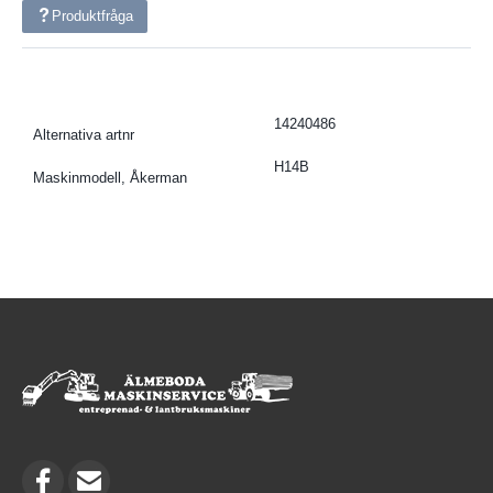
Produktfråga
14240486
Alternativa artnr
H14B
Maskinmodell, Åkerman