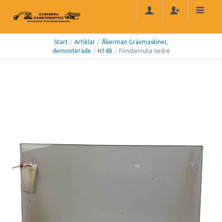
Start
/
Artiklar
/
Åkerman Grävmaskiner,
demonterade
/
H14B
/
Fönsterruta nedre