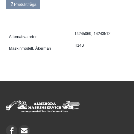
Produktfråga
14245069, 14243512
Alternativa artnr
H14B
Maskinmodell, Åkerman