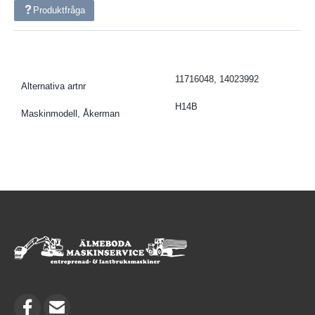
Produktfråga
11716048, 14023992
Alternativa artnr
H14B
Maskinmodell, Åkerman