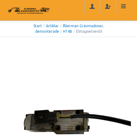
Start
/
Artiklar
/
Åkerman Grävmaskiner,
demonterade
/
H14B
/
Elmagnetventil