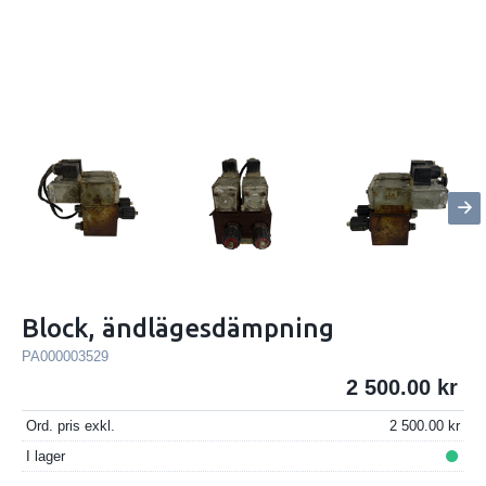
Block, ändlägesdämpning
PA000003529
2 500.00
Ord. pris exkl.
2 500.00
I lager