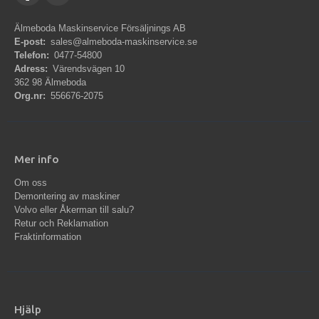
Älmeboda Maskinservice Försäljnings AB
E-post:
sales@almeboda-maskinservice.se
Telefon:
0477-54800
Adress:
Värendsvägen 10
362 98 Älmeboda
Org.nr:
556676-2075
Mer info
Om oss
Demontering av maskiner
Volvo eller Åkerman till salu?
Retur och Reklamation
Fraktinformation
Hjälp