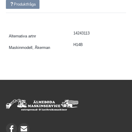
Produktfråga
14243113
Alternativa artnr
H14B
Maskinmodell, Åkerman