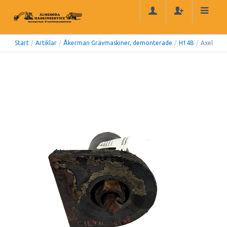
Start
/
Artiklar
/
Åkerman Grävmaskiner, demonterade
/
H14B
/
Axel