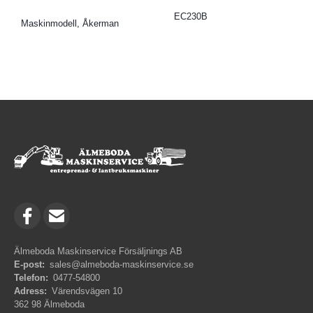
EC230B
Maskinmodell, Åkerman
Älmeboda Maskinservice Försäljnings AB
E-post:
sales@almeboda-maskinservice.se
Telefon:
0477-54800
Adress:
Värendsvägen 10
362 98 Älmeboda