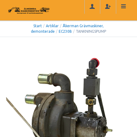
Start
/
Artiklar
/
Åkerman Grävmaskiner,
demonterade
/
EC230B
/
TANKNINGSPUMP