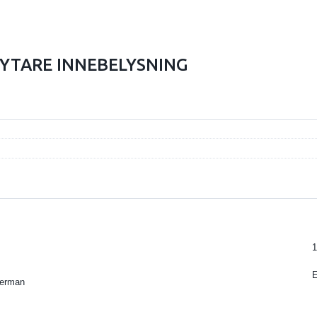
YTARE INNEBELYSNING
1
kerman