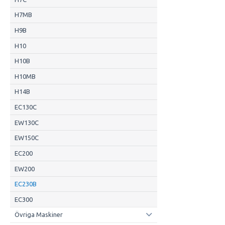
H7MB
H9B
H10
H10B
H10MB
H14B
EC130C
EW130C
EW150C
EC200
EW200
EC230B
EC300
Övriga Maskiner