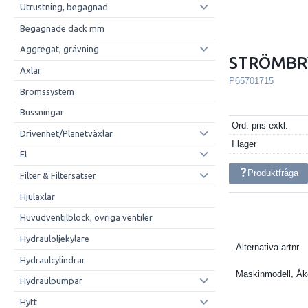
Utrustning, begagnad
Begagnade däck mm
Aggregat, grävning
STRÖMBR
Axlar
P65701715
Bromssystem
Bussningar
Ord. pris exkl.
Drivenhet/Planetväxlar
I lager
El
Produktfråga
Filter & Filtersatser
Hjulaxlar
Huvudventilblock, övriga ventiler
Hydrauloljekylare
Alternativa artnr
Hydraulcylindrar
Maskinmodell, Å
Hydraulpumpar
Hytt