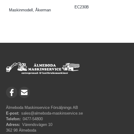
EC230B
Maskinmodell, Åkerman
Älmeboda Maskinservice Försäljnings AB
E-post:
sales@almeboda-maskinservice.se
Telefon:
0477-54800
Adress:
Värendsvägen 10
362 98 Älmeboda