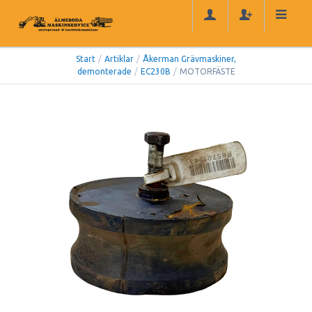
Start
/
Artiklar
/
Åkerman Grävmaskiner,
demonterade
/
EC230B
/
MOTORFÄSTE