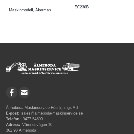
EC230B
Maskinmodell, Åkerman
Älmeboda Maskinservice Försäljnings AB
E-post:
sales@almeboda-maskinservice.se
Telefon:
0477-54800
Adress:
Värendsvägen 10
362 98 Älmeboda