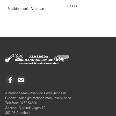
EC230B
Maskinmodell, Åkerman
Älmeboda Maskinservice Försäljnings AB
E-post:
sales@almeboda-maskinservice.se
Telefon:
0477-54800
Adress:
Värendsvägen 10
362 98 Älmeboda