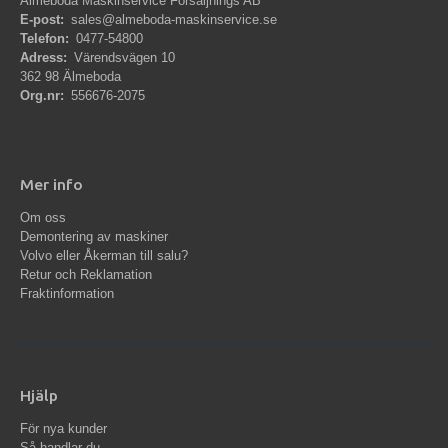
Älmeboda Maskinservice Försäljnings AB
E-post:
sales@almeboda-maskinservice.se
Telefon:
0477-54800
Adress:
Värendsvägen 10
362 98 Älmeboda
Org.nr:
556676-2075
Mer info
Om oss
Demontering av maskiner
Volvo eller Åkerman till salu?
Retur och Reklamation
Fraktinformation
Hjälp
För nya kunder
Så handlar du