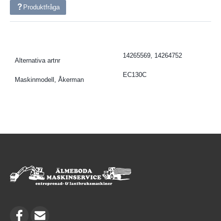
Produktfråga
14265569, 14264752
Alternativa artnr
EC130C
Maskinmodell, Åkerman