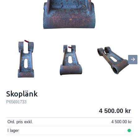
Skoplänk
P65691733
4 500.00
Ord. pris exkl.
4 500.00
I lager