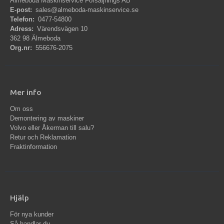
Älmeboda Maskinservice Försäljnings AB
E-post:
sales@almeboda-maskinservice.se
Telefon:
0477-54800
Adress:
Värendsvägen 10
362 98 Älmeboda
Org.nr:
556676-2075
Mer info
Om oss
Demontering av maskiner
Volvo eller Åkerman till salu?
Retur och Reklamation
Fraktinformation
Hjälp
För nya kunder
Så handlar du