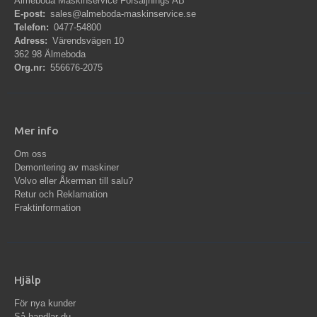
Älmeboda Maskinservice Försäljnings AB
E-post:
sales@almeboda-maskinservice.se
Telefon:
0477-54800
Adress:
Värendsvägen 10
362 98 Älmeboda
Org.nr:
556676-2075
Mer info
Om oss
Demontering av maskiner
Volvo eller Åkerman till salu?
Retur och Reklamation
Fraktinformation
Hjälp
För nya kunder
Så handlar du